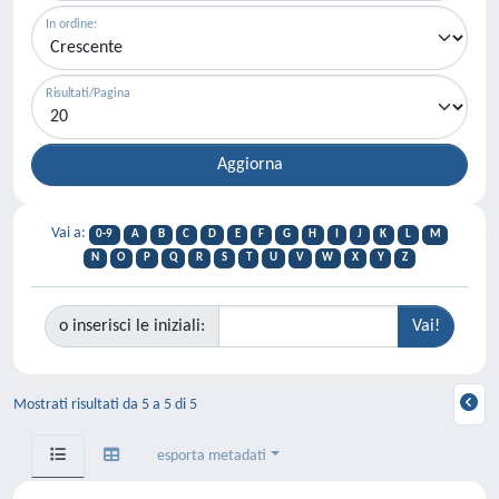
In ordine:
Risultati/Pagina
Vai a:
0-9
A
B
C
D
E
F
G
H
I
J
K
L
M
N
O
P
Q
R
S
T
U
V
W
X
Y
Z
o inserisci le iniziali:
Mostrati risultati da 5 a 5 di 5
esporta metadati