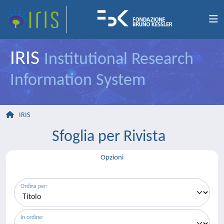
IRIS
Institutional Research
Information System
IRIS
Sfoglia per Rivista
Opzioni
Ordina per:
In ordine: