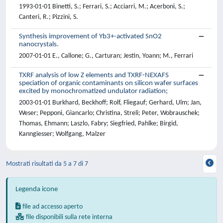
1993-01-01 Binetti, S.; Ferrari, S.; Acciarri, M.; Acerboni, S.;
Canteri, R.; Pizzini, S.
Synthesis improvement of Yb3+-activated SnO2
nanocrystals.
2007-01-01 E., Callone; G., Carturan; Jestin, Yoann; M., Ferrari
TXRF analysis of low Z elements and TXRF-NEXAFS
speciation of organic contaminants on silicon wafer surfaces
excited by monochromatized undulator radiation;
2003-01-01 Burkhard, Beckhoff; Rolf, Fliegauf; Gerhard, Ulm; Jan,
Weser; Pepponi, Giancarlo; Christina, Streli; Peter, Wobrauschek;
Thomas, Ehmann; Laszlo, Fabry; Siegfried, Pahlke; Birgid,
Kanngiesser; Wolfgang, Malzer
Mostrati risultati da 5 a 7 di 7
Legenda icone
file ad accesso aperto
file disponibili sulla rete interna