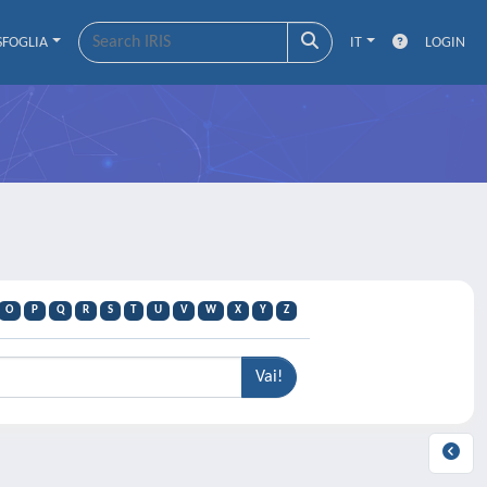
SFOGLIA
IT
LOGIN
O
P
Q
R
S
T
U
V
W
X
Y
Z