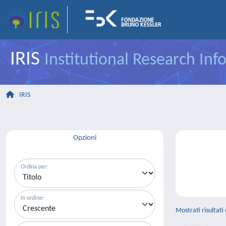
IRIS
Institutional Research In
IRIS
Opzioni
Ordina per:
In ordine:
Mostrati risultati