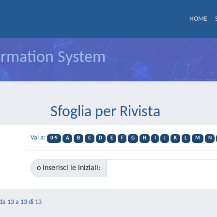
HOME
formation System
Sfoglia per Rivista
Vai a:
0-9
A
B
C
D
E
F
G
H
I
J
K
L
M
N
o inserisci le iniziali:
 da 13 a 13 di 13