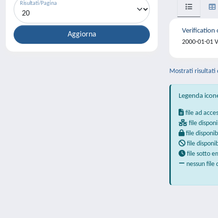
Risultati/Pagina
Verification
2000-01-01 V
Mostrati risultati
Legenda icon
file ad acce
file disponi
file disponib
file disponi
file sotto 
nessun file 