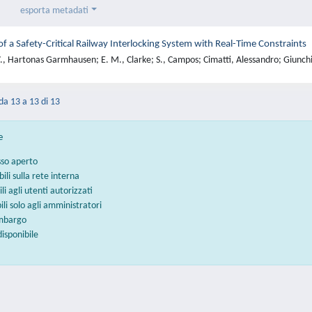
esporta metadati
 of a Safety-Critical Railway Interlocking System with Real-Time Constraints
., Hartonas Garmhausen; E. M., Clarke; S., Campos; Cimatti, Alessandro; Giunchi
 da 13 a 13 di 13
e
sso aperto
bili sulla rete interna
ili agli utenti autorizzati
bili solo agli amministratori
embargo
disponibile