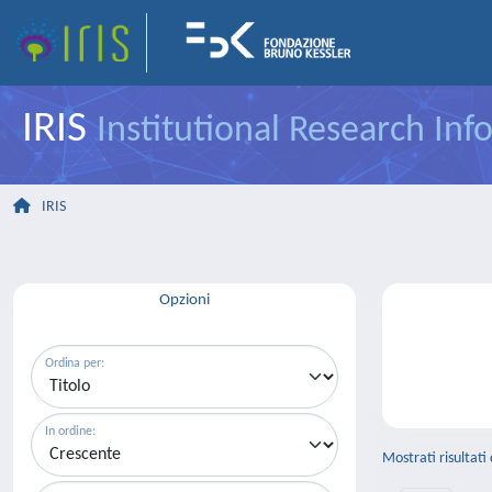
IRIS
Institutional Research In
IRIS
Opzioni
Ordina per:
In ordine:
Mostrati risultati