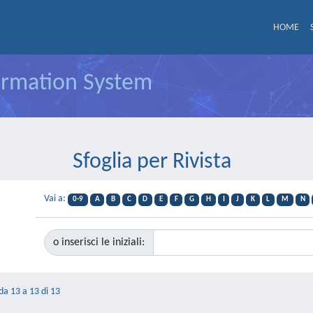
HOME
formation System
Sfoglia per Rivista
Vai a:
0-9
A
B
C
D
E
F
G
H
I
J
K
L
M
N
o inserisci le iniziali:
 da 13 a 13 di 13