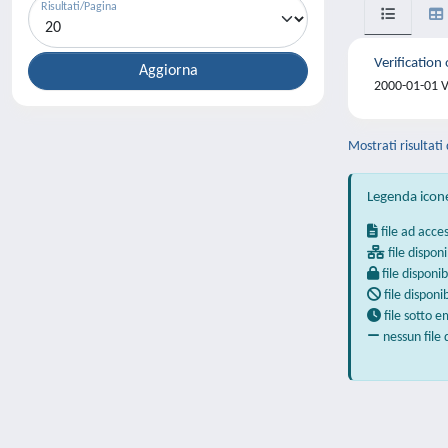
Risultati/Pagina
Verification
2000-01-01 V
Mostrati risultati
Legenda icon
file ad acce
file disponi
file disponib
file disponi
file sotto 
nessun file 