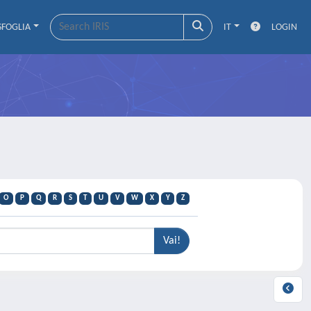
SFOGLIA
IT
LOGIN
O
P
Q
R
S
T
U
V
W
X
Y
Z