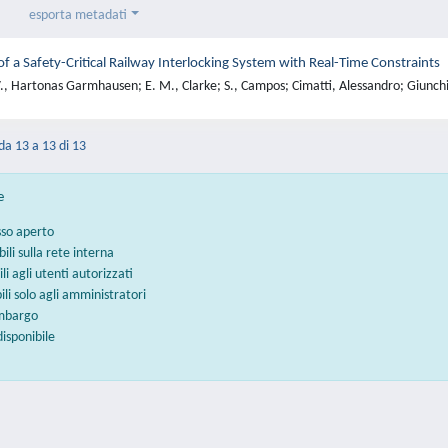
esporta metadati
 of a Safety-Critical Railway Interlocking System with Real-Time Constraints
., Hartonas Garmhausen; E. M., Clarke; S., Campos; Cimatti, Alessandro; Giunchi
 da 13 a 13 di 13
e
sso aperto
bili sulla rete interna
ili agli utenti autorizzati
bili solo agli amministratori
embargo
disponibile