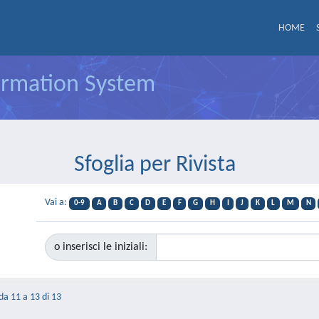
HOME
formation System
Sfoglia per Rivista
Vai a:
0-9
A
B
C
D
E
F
G
H
I
J
K
L
M
N
o inserisci le iniziali:
 da 11 a 13 di 13