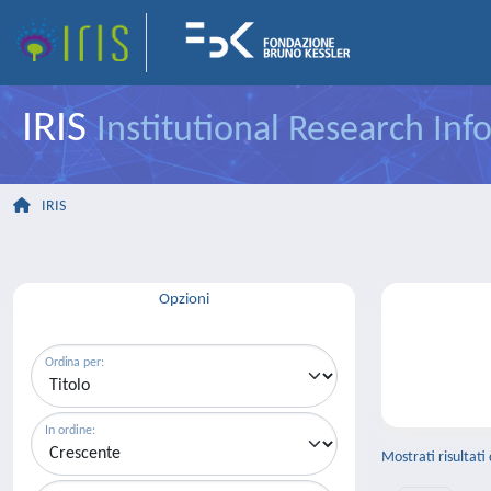
IRIS
Institutional Research In
IRIS
Opzioni
Ordina per:
In ordine:
Mostrati risultati