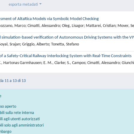
esporta metadati
ssment of AltaRica Models via Symbolic Model Checking
zzano, Marco; Cimatti, Alessandro; Oleg, Lisagor; Mattarei, Cristian; Mover, S
l simulation-based verification of Autonomous Driving Systems with the 
yal, Srajan; Griggio, Alberto; Tonetta, Stefano
 of a Safety-Critical Railway Interlocking System with Real-Time Constraints
., Hartonas Garmhausen; E. M., Clarke; S., Campos; Cimatti, Alessandro; Giunchi
 da 11 a 13 di 13
e
sso aperto
bili sulla rete interna
ili agli utenti autorizzati
bili solo agli amministratori
embargo