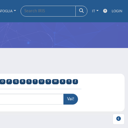
SFOGLIA
IT
LOGIN
O
P
Q
R
S
T
U
V
W
X
Y
Z