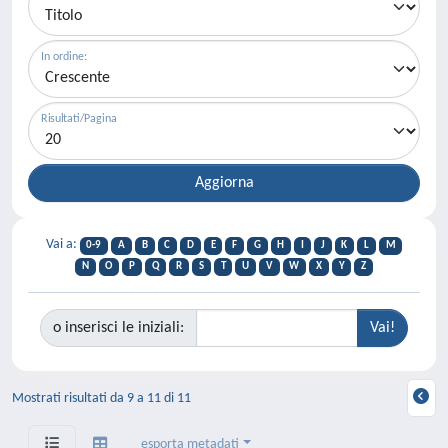
In ordine:
Risultati/Pagina
Vai a:
0-9
A
B
C
D
E
F
G
H
I
J
K
L
M
N
O
P
Q
R
S
T
U
V
W
X
Y
Z
o inserisci le iniziali:
Mostrati risultati da 9 a 11 di 11
esporta metadati