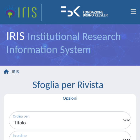
IRIS
Institutional Research
Information System
IRIS
Sfoglia per Rivista
Opzioni
Ordina per:
In ordine: