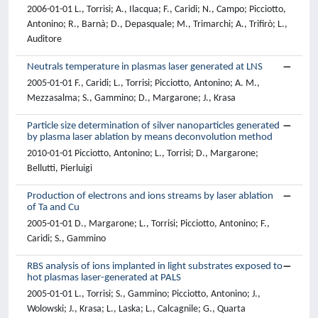
2006-01-01 L., Torrisi; A., Ilacqua; F., Caridi; N., Campo; Picciotto,
Antonino; R., Barnà; D., Depasquale; M., Trimarchi; A., Trifirò; L.,
Auditore
Neutrals temperature in plasmas laser generated at LNS
2005-01-01 F., Caridi; L., Torrisi; Picciotto, Antonino; A. M.,
Mezzasalma; S., Gammino; D., Margarone; J., Krasa
Particle size determination of silver nanoparticles generated
by plasma laser ablation by means deconvolution method
2010-01-01 Picciotto, Antonino; L., Torrisi; D., Margarone;
Bellutti, Pierluigi
Production of electrons and ions streams by laser ablation
of Ta and Cu
2005-01-01 D., Margarone; L., Torrisi; Picciotto, Antonino; F.,
Caridi; S., Gammino
RBS analysis of ions implanted in light substrates exposed to
hot plasmas laser-generated at PALS
2005-01-01 L., Torrisi; S., Gammino; Picciotto, Antonino; J.,
Wolowski; J., Krasa; L., Laska; L., Calcagnile; G., Quarta