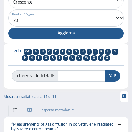
Risultati/Pagina
Vai a:
0-9
A
B
C
D
E
F
G
H
I
J
K
L
M
N
O
P
Q
R
S
T
U
V
W
X
Y
Z
o inserisci le iniziali:
Mostrati risultati da 5 a 11 di 11
esporta metadati
“Measurements of gas diffusion in polyethylene irradiated
by 5 MeV electron beams”