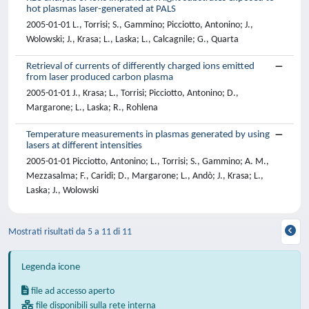
hot plasmas laser-generated at PALS
2005-01-01 L., Torrisi; S., Gammino; Picciotto, Antonino; J.,
Wolowski; J., Krasa; L., Laska; L., Calcagnile; G., Quarta
Retrieval of currents of differently charged ions emitted
from laser produced carbon plasma
2005-01-01 J., Krasa; L., Torrisi; Picciotto, Antonino; D.,
Margarone; L., Laska; R., Rohlena
Temperature measurements in plasmas generated by using
lasers at different intensities
2005-01-01 Picciotto, Antonino; L., Torrisi; S., Gammino; A. M.,
Mezzasalma; F., Caridi; D., Margarone; L., Andò; J., Krasa; L.,
Laska; J., Wolowski
Mostrati risultati da 5 a 11 di 11
Legenda icone
file ad accesso aperto
file disponibili sulla rete interna