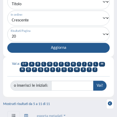
In ordine:
Risultati/Pagina
Vai a:
0-9
A
B
C
D
E
F
G
H
I
J
K
L
M
N
O
P
Q
R
S
T
U
V
W
X
Y
Z
o inserisci le iniziali:
Mostrati risultati da 5 a 11 di 11
esporta metadati