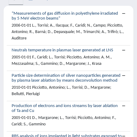
“Measurements of gas diffusion in polyethylene irradiated
by 5 MeV electron beams”
2006-01-01 L., Torrisi; A., Ilacqua; F., Caridi; N., Campo; Picciotto,
Antonino; R., Barnà; D., Depasquale; M., Trimarchi; A., Trifirò; L.,
Auditore
Neutrals temperature in plasmas laser generated at LNS
2005-01-01 F., Caridi; L., Torrisi; Picciotto, Antonino; A. M.,
Mezzasalma; S., Gammino; D., Margarone; J., Krasa
Particle size determination of silver nanoparticles generated
by plasma laser ablation by means deconvolution method
2010-01-01 Picciotto, Antonino; L., Torrisi; D., Margarone;
Bellutti, Pierluigi
Production of electrons and ions streams by laser ablation
of Ta and Cu
2005-01-01 D., Margarone; L., Torrisi; Picciotto, Antonino; F.,
Caridi; S., Gammino
RBS analysis of ions implanted in light substrates exposed to