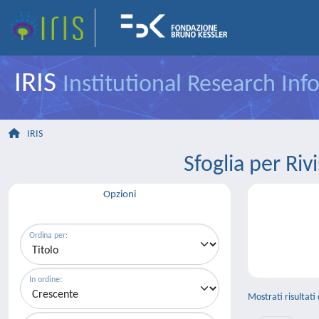
IRIS
Institutional Research In
IRIS
Sfoglia per R
Opzioni
Ordina per:
In ordine:
Mostrati risultati