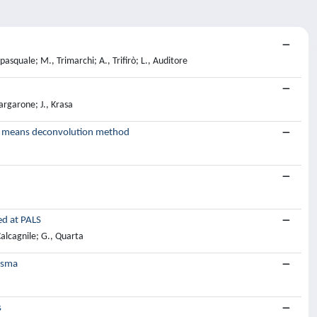
pasquale; M., Trimarchi; A., Trifirò; L., Auditore
argarone; J., Krasa
n by means deconvolution method
ed at PALS
 Calcagnile; G., Quarta
lasma
s