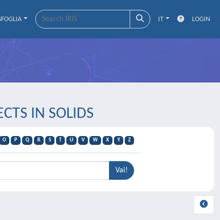
SFOGLIA
IT
LOGIN
ECTS IN SOLIDS
O
P
Q
R
S
T
U
V
W
X
Y
Z