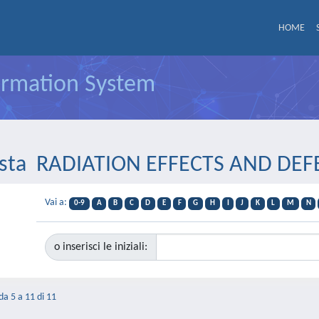
HOME
formation System
ivista RADIATION EFFECTS AND DEF
Vai a:
0-9
A
B
C
D
E
F
G
H
I
J
K
L
M
N
o inserisci le iniziali:
 da 5 a 11 di 11