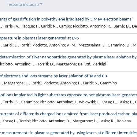
esporta metadati
ts of gas diffusion in polyethylene irradiated by 5 MeV electron beams”
, Torrisi; A., Ilacqua; F., Caridi; N., Campo; Picciotto, Antonino; R., Barnà; D., De
perature in plasmas laser generated at LNS
, Caridi; L., Torrisi; Picciotto, Antonino; A. M., Mezzasalma; S., Gammino; D., M
e determination of silver nanoparticles generated by plasma laser ablatio
cciotto, Antonino; L., Torrisi; D., Margarone; Bellutti, Pierluigi
f electrons and ions streams by laser ablation of Ta and Cu
, Margarone; L., Torrisi; Picciotto, Antonino; F., Caridi; S., Gammino
 of ions implanted in light substrates exposed to hot plasmas laser-generat
, Torrisi; S., Gammino; Picciotto, Antonino; J., Wolowski; J., Krasa; L., Laska; L.,
 currents of differently charged ions emitted from laser produced carbon p
, Krasa; L., Torrisi; Picciotto, Antonino; D., Margarone; L., Laska; R., Rohlena
measurements in plasmas generated by using lasers at different intensitie