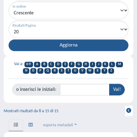
In ordine:
Risultati/Pagina
Vai a:
0-9
A
B
C
D
E
F
G
H
I
J
K
L
M
N
O
P
Q
R
S
T
U
V
W
X
Y
Z
o inserisci le iniziali:
Mostrati risultati da 8 a 15 di 15
esporta metadati