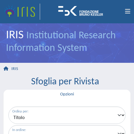
IRIS
Institutional Research
Information System
IRIS
Sfoglia per Rivista
Opzioni
Ordina per:
In ordine: