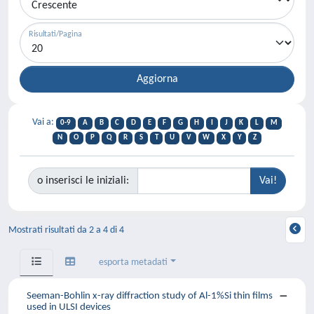
Risultati/Pagina
Vai a:
0-9
A
B
C
D
E
F
G
H
I
J
K
L
M
N
O
P
Q
R
S
T
U
V
W
X
Y
Z
o inserisci le iniziali:
Mostrati risultati da 2 a 4 di 4
esporta metadati
Seeman-Bohlin x-ray diffraction study of Al-1%Si thin films
used in ULSI devices