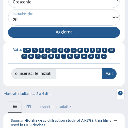
Risultati/Pagina
Vai a:
0-9
A
B
C
D
E
F
G
H
I
J
K
L
M
N
O
P
Q
R
S
T
U
V
W
X
Y
Z
o inserisci le iniziali:
Mostrati risultati da 2 a 4 di 4
esporta metadati
Seeman-Bohlin x-ray diffraction study of Al-1%Si thin films
used in ULSI devices