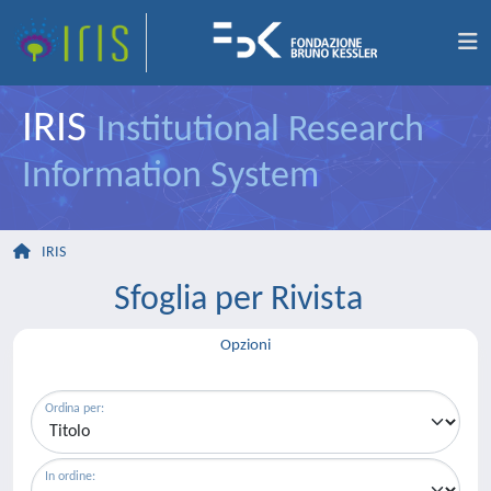
IRIS
Institutional Research
Information System
IRIS
Sfoglia per Rivista
Opzioni
Ordina per:
In ordine: