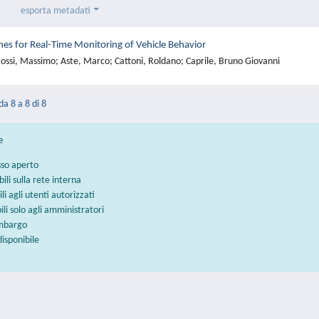
esporta metadati
nes for Real-Time Monitoring of Vehicle Behavior
ossi, Massimo; Aste, Marco; Cattoni, Roldano; Caprile, Bruno Giovanni
da 8 a 8 di 8
e
sso aperto
bili sulla rete interna
ili agli utenti autorizzati
bili solo agli amministratori
embargo
disponibile