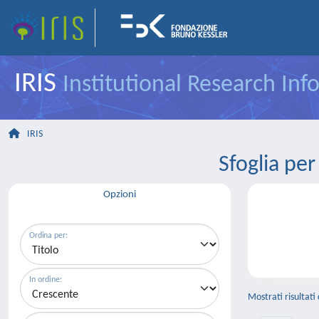
IRIS
Institutional Research In
IRIS
Sfoglia p
Opzioni
Ordina per:
In ordine:
Mostrati risultati 