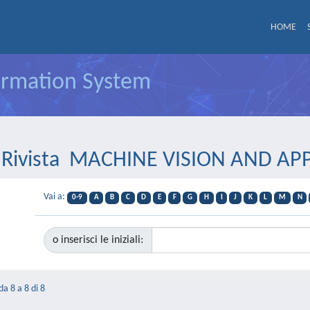
HOME
formation System
er Rivista MACHINE VISION AND AP
Vai a:
0-9
A
B
C
D
E
F
G
H
I
J
K
L
M
N
o inserisci le iniziali:
da 8 a 8 di 8