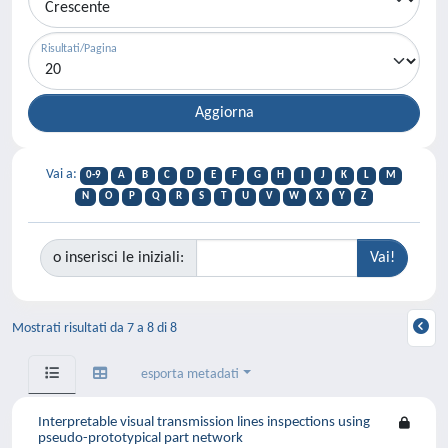
Risultati/Pagina
Vai a:
0-9
A
B
C
D
E
F
G
H
I
J
K
L
M
N
O
P
Q
R
S
T
U
V
W
X
Y
Z
o inserisci le iniziali:
Mostrati risultati da 7 a 8 di 8
esporta metadati
Interpretable visual transmission lines inspections using
pseudo-prototypical part network