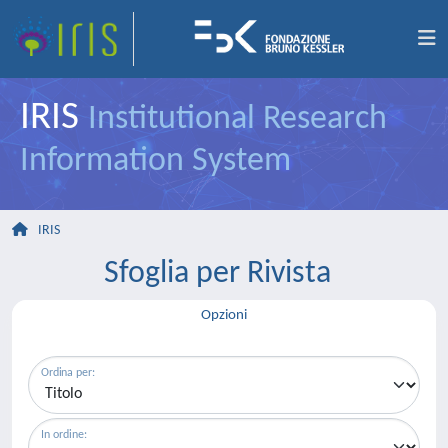
IRIS
Institutional Research
Information System
IRIS
Sfoglia per Rivista
Opzioni
Ordina per:
In ordine: