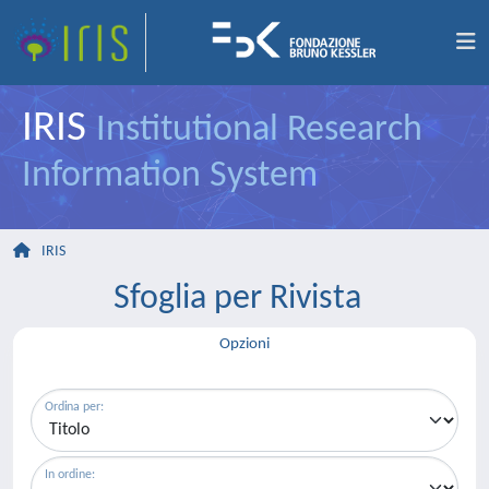
IRIS
Institutional Research
Information System
IRIS
Sfoglia per Rivista
Opzioni
Ordina per:
In ordine: