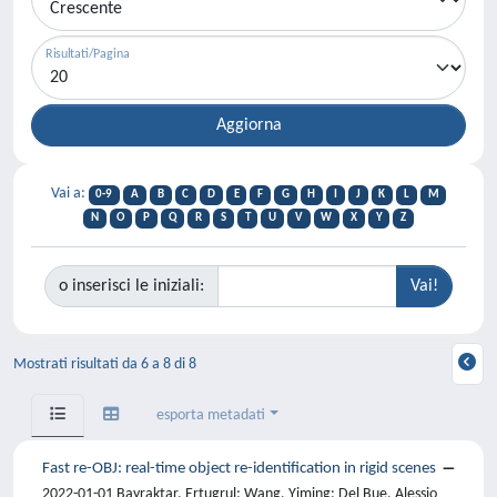
Risultati/Pagina
Vai a:
0-9
A
B
C
D
E
F
G
H
I
J
K
L
M
N
O
P
Q
R
S
T
U
V
W
X
Y
Z
o inserisci le iniziali:
Mostrati risultati da 6 a 8 di 8
esporta metadati
Fast re-OBJ: real-time object re-identification in rigid scenes
2022-01-01 Bayraktar, Ertugrul; Wang, Yiming; Del Bue, Alessio