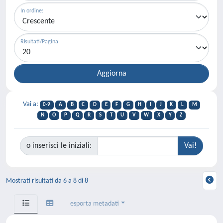
In ordine:
Risultati/Pagina
Vai a:
0-9
A
B
C
D
E
F
G
H
I
J
K
L
M
N
O
P
Q
R
S
T
U
V
W
X
Y
Z
o inserisci le iniziali:
Mostrati risultati da 6 a 8 di 8
esporta metadati