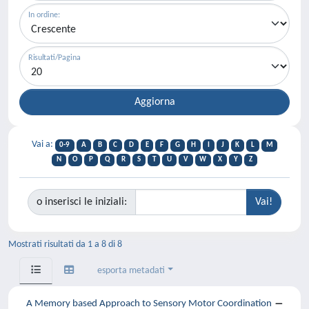
In ordine:
Risultati/Pagina
Vai a:
0-9
A
B
C
D
E
F
G
H
I
J
K
L
M
N
O
P
Q
R
S
T
U
V
W
X
Y
Z
o inserisci le iniziali:
Mostrati risultati da 1 a 8 di 8
esporta metadati
A Memory based Approach to Sensory Motor Coordination