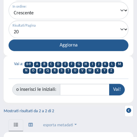
In ordine:
Risultati/Pagina
Vai a:
0-9
A
B
C
D
E
F
G
H
I
J
K
L
M
N
O
P
Q
R
S
T
U
V
W
X
Y
Z
o inserisci le iniziali:
Mostrati risultati da 2 a 2 di 2
esporta metadati