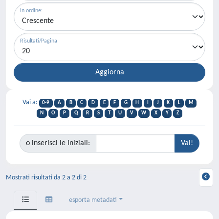
In ordine:
Risultati/Pagina
Vai a:
0-9
A
B
C
D
E
F
G
H
I
J
K
L
M
N
O
P
Q
R
S
T
U
V
W
X
Y
Z
o inserisci le iniziali:
Mostrati risultati da 2 a 2 di 2
esporta metadati