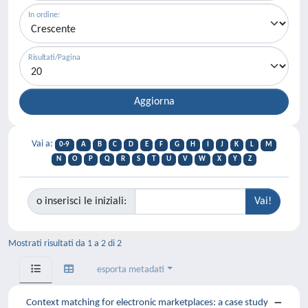
In ordine:
Risultati/Pagina
Vai a:
0-9
A
B
C
D
E
F
G
H
I
J
K
L
M
N
O
P
Q
R
S
T
U
V
W
X
Y
Z
o inserisci le iniziali:
Mostrati risultati da 1 a 2 di 2
esporta metadati
Context matching for electronic marketplaces: a case study