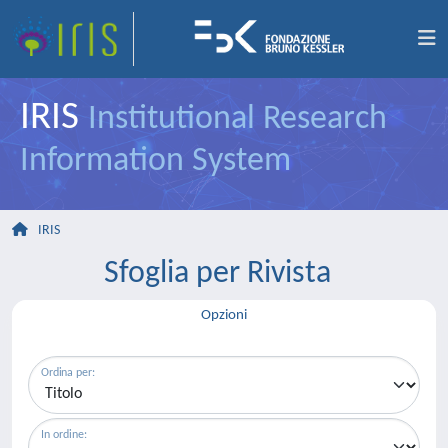
IRIS
Institutional Research
Information System
IRIS
Sfoglia per Rivista
Opzioni
Ordina per:
In ordine: