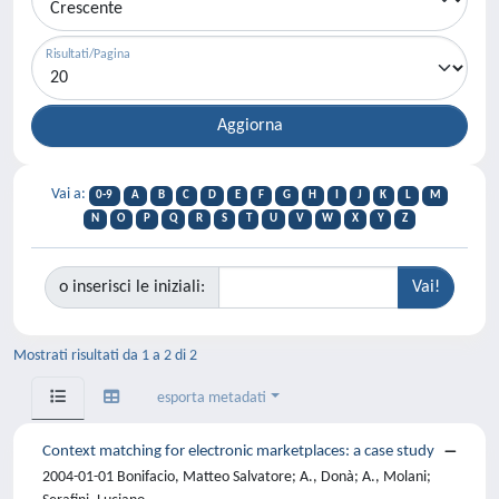
Risultati/Pagina
Vai a:
0-9
A
B
C
D
E
F
G
H
I
J
K
L
M
N
O
P
Q
R
S
T
U
V
W
X
Y
Z
o inserisci le iniziali:
Mostrati risultati da 1 a 2 di 2
esporta metadati
Context matching for electronic marketplaces: a case study
2004-01-01 Bonifacio, Matteo Salvatore; A., Donà; A., Molani;