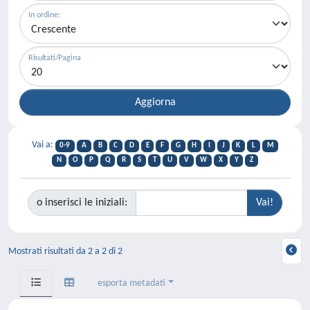
In ordine:
Risultati/Pagina
Vai a:
0-9
A
B
C
D
E
F
G
H
I
J
K
L
M
N
O
P
Q
R
S
T
U
V
W
X
Y
Z
o inserisci le iniziali:
Mostrati risultati da 2 a 2 di 2
esporta metadati