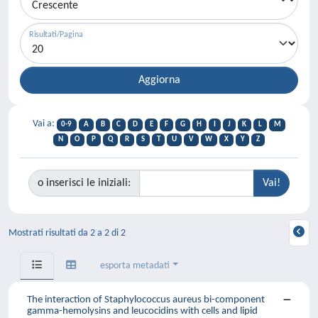
Risultati/Pagina
Vai a:
0-9
A
B
C
D
E
F
G
H
I
J
K
L
M
N
O
P
Q
R
S
T
U
V
W
X
Y
Z
o inserisci le iniziali:
Mostrati risultati da 2 a 2 di 2
esporta metadati
The interaction of Staphylococcus aureus bi-component
gamma-hemolysins and leucocidins with cells and lipid