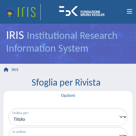
IRIS
Institutional Research
Information System
IRIS
Sfoglia per Rivista
Opzioni
Ordina per:
In ordine: