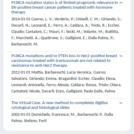
PI3KCA mutation status is of limited prognostic relevance in
ER-positive breast cancer patients treated with hormone
therapy
2014-01-01 Cuorvo, L. V.; Verderio, P.; Ciniselli, C. M.; Girlando, S.;
Decarli, N.; Leonardi, E.; Ferro, A.; Caldara, A.; Triolo, R.; Eccher,
Claudio; Cantaloni, C.; Mauri, F.; Seckl, M.; Volante, M.; Buttitta,
F.; Marchetti, A.; Quattrone, S.; Galligioni, E.; Dalla Palma, P.;
Barbareschi, M.
PI3KCA mutations and/or PTEN loss in Her2-positive breast
carcinomas treated with trastuzumab are not related to
resistance to anti-Her2 therapy.
2012-01-01 Mattia, Barbareschi; Lucia Veronica, Cuorvo;
Salvatore, Girlando; Emma, Bragantini; Eccher, Claudio; Elena,
Leonardi; Antonella, Ferro; Alessia, Caldara; Renza, Triolo; Chiara,
Cantaloni; Nicola, Decarli; Enzo, Galligioni; Paolo Dalla, Palma
The Virtual Case. A new method to completely digitise
cytological and histological slides
2002-01-01 Demichelis, Francesca; M., Barbareschi; P., Dalla
Palma; Stefano, Forti