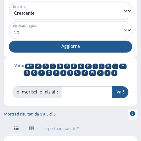
In ordine:
Risultati/Pagina
Vai a:
0-9
A
B
C
D
E
F
G
H
I
J
K
L
M
N
O
P
Q
R
S
T
U
V
W
X
Y
Z
o inserisci le iniziali:
Mostrati risultati da 3 a 5 di 5
esporta metadati