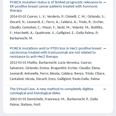
PI3KCA mutation status is of limited prognostic relevance in
ER-positive breast cancer patients treated with hormone
therapy
2014-01-01 Cuorvo, L. V.; Verderio, P.; Ciniselli, C. M.; Girlando, S.;
Decarli, N.; Leonardi, E.; Ferro, A.; Caldara, A.; Triolo, R.; Eccher,
Claudio; Cantaloni, C.; Mauri, F.; Seckl, M.; Volante, M.; Buttitta,
F.; Marchetti, A.; Quattrone, S.; Galligioni, E.; Dalla Palma, P.;
Barbareschi, M.
PI3KCA mutations and/or PTEN loss in Her2-positive breast
carcinomas treated with trastuzumab are not related to
resistance to anti-Her2 therapy.
2012-01-01 Mattia, Barbareschi; Lucia Veronica, Cuorvo;
Salvatore, Girlando; Emma, Bragantini; Eccher, Claudio; Elena,
Leonardi; Antonella, Ferro; Alessia, Caldara; Renza, Triolo; Chiara,
Cantaloni; Nicola, Decarli; Enzo, Galligioni; Paolo Dalla, Palma
The Virtual Case. A new method to completely digitise
cytological and histological slides
2002-01-01 Demichelis, Francesca; M., Barbareschi; P., Dalla
Palma; Stefano, Forti