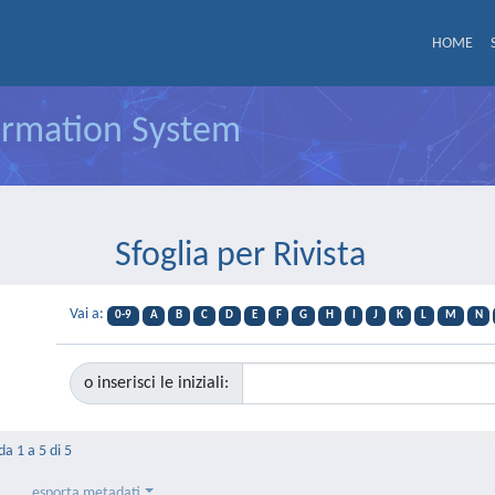
HOME
formation System
Sfoglia per Rivista
Vai a:
0-9
A
B
C
D
E
F
G
H
I
J
K
L
M
N
o inserisci le iniziali:
da 1 a 5 di 5
esporta metadati