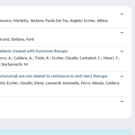
ncesco; Marletta, Stefano; Paolo Dei Tos, Angelo; Eccher, Albino
trami; Stefano, Forti
 patients treated with hormone therapy
erro, A.; Caldara, A.; Triolo, R.; Eccher, Claudio; Cantaloni, C.; Mauri, F.;
P.; Barbareschi, M.
stuzumab are not related to resistance to anti-Her2 therapy.
; Eccher, Claudio; Elena, Leonardi; Antonella, Ferro; Alessia, Caldara;