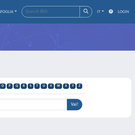
SFOGLIA
IT
LOGIN
O
P
Q
R
S
T
U
V
W
X
Y
Z