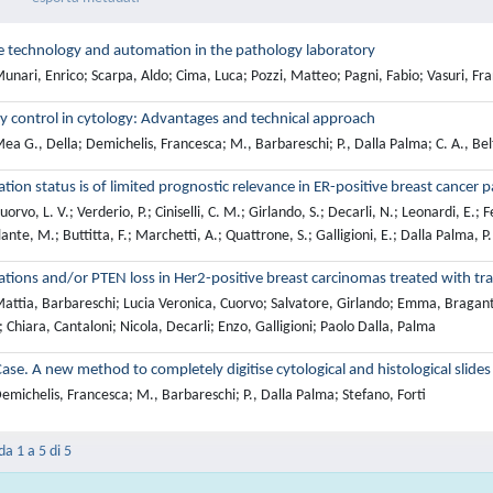
e technology and automation in the pathology laboratory
nari, Enrico; Scarpa, Aldo; Cima, Luca; Pozzi, Matteo; Pagni, Fabio; Vasuri, Fra
ity control in cytology: Advantages and technical approach
a G., Della; Demichelis, Francesca; M., Barbareschi; P., Dalla Palma; C. A., Bel
ion status is of limited prognostic relevance in ER-positive breast cancer
rvo, L. V.; Verderio, P.; Ciniselli, C. M.; Girlando, S.; Decarli, N.; Leonardi, E.; F
lante, M.; Buttitta, F.; Marchetti, A.; Quattrone, S.; Galligioni, E.; Dalla Palma, 
ions and/or PTEN loss in Her2-positive breast carcinomas treated with tra
ttia, Barbareschi; Lucia Veronica, Cuorvo; Salvatore, Girlando; Emma, Bragantini
; Chiara, Cantaloni; Nicola, Decarli; Enzo, Galligioni; Paolo Dalla, Palma
Case. A new method to completely digitise cytological and histological slides
michelis, Francesca; M., Barbareschi; P., Dalla Palma; Stefano, Forti
da 1 a 5 di 5