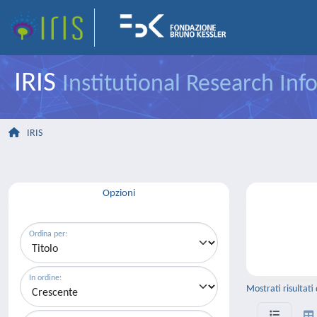
IRIS
Institutional Research In
IRIS
Opzioni
Ordina per:
In ordine:
Mostrati risultati 