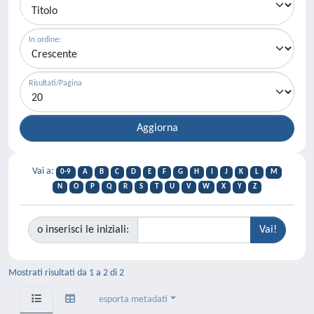
In ordine:
Risultati/Pagina
Vai a:
0-9
A
B
C
D
E
F
G
H
I
J
K
L
M
N
O
P
Q
R
S
T
U
V
W
X
Y
Z
o inserisci le iniziali:
Mostrati risultati da 1 a 2 di 2
esporta metadati