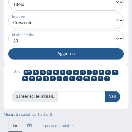
In ordine:
Risultati/Pagina
Vai a:
0-9
A
B
C
D
E
F
G
H
I
J
K
L
M
N
O
P
Q
R
S
T
U
V
W
X
Y
Z
o inserisci le iniziali:
Mostrati risultati da 1 a 2 di 2
esporta metadati