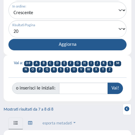
In ordine:
Risultati/Pagina
Vai a:
0-9
A
B
C
D
E
F
G
H
I
J
K
L
M
N
O
P
Q
R
S
T
U
V
W
X
Y
Z
o inserisci le iniziali:
Mostrati risultati da 7 a 8 di 8
esporta metadati