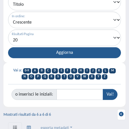
In ordine:
Risultati/Pagina
Vai a:
0-9
A
B
C
D
E
F
G
H
I
J
K
L
M
N
O
P
Q
R
S
T
U
V
W
X
Y
Z
o inserisci le iniziali:
Mostrati risultati da 6 a 6 di 6
esporta metadati