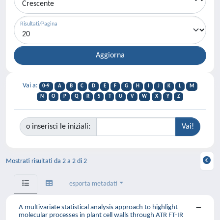
Risultati/Pagina
Vai a:
0-9
A
B
C
D
E
F
G
H
I
J
K
L
M
N
O
P
Q
R
S
T
U
V
W
X
Y
Z
o inserisci le iniziali:
Mostrati risultati da 2 a 2 di 2
esporta metadati
A multivariate statistical analysis approach to highlight
molecular processes in plant cell walls through ATR FT-IR