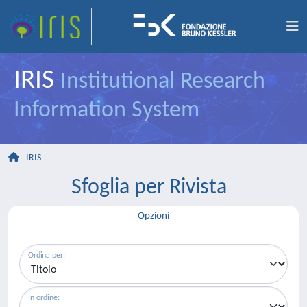
IRIS
Institutional Research
Information System
IRIS
Sfoglia per Rivista
Opzioni
Ordina per:
In ordine: