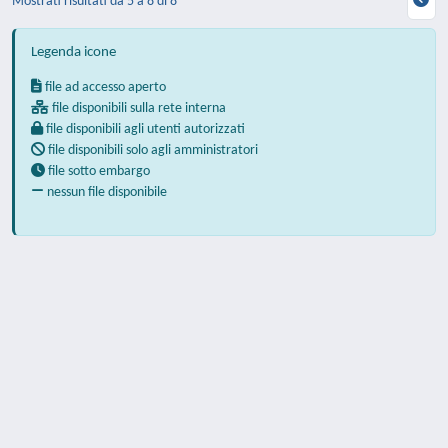
Mostrati risultati da 5 a 8 di 8
Legenda icone
file ad accesso aperto
file disponibili sulla rete interna
file disponibili agli utenti autorizzati
file disponibili solo agli amministratori
file sotto embargo
nessun file disponibile
Powered by
IRIS
-
about IRIS
-
Utilizzo dei
cookie
-
Privacy
Copyright © 2026