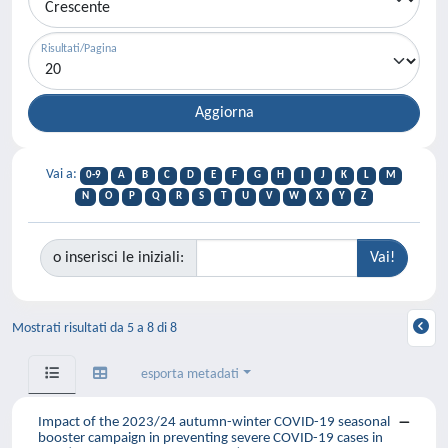
Risultati/Pagina
Vai a:
0-9
A
B
C
D
E
F
G
H
I
J
K
L
M
N
O
P
Q
R
S
T
U
V
W
X
Y
Z
o inserisci le iniziali:
Mostrati risultati da 5 a 8 di 8
esporta metadati
Impact of the 2023/24 autumn-winter COVID-19 seasonal
booster campaign in preventing severe COVID-19 cases in