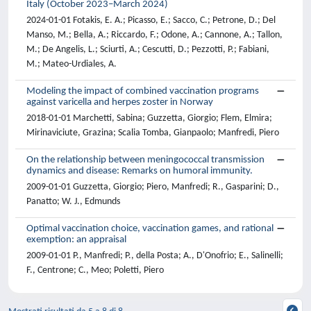
Italy (October 2023–March 2024)
2024-01-01 Fotakis, E. A.; Picasso, E.; Sacco, C.; Petrone, D.; Del
Manso, M.; Bella, A.; Riccardo, F.; Odone, A.; Cannone, A.; Tallon,
M.; De Angelis, L.; Sciurti, A.; Cescutti, D.; Pezzotti, P.; Fabiani,
M.; Mateo-Urdiales, A.
Modeling the impact of combined vaccination programs
against varicella and herpes zoster in Norway
2018-01-01 Marchetti, Sabina; Guzzetta, Giorgio; Flem, Elmira;
Mirinaviciute, Grazina; Scalia Tomba, Gianpaolo; Manfredi, Piero
On the relationship between meningococcal transmission
dynamics and disease: Remarks on humoral immunity.
2009-01-01 Guzzetta, Giorgio; Piero, Manfredi; R., Gasparini; D.,
Panatto; W. J., Edmunds
Optimal vaccination choice, vaccination games, and rational
exemption: an appraisal
2009-01-01 P., Manfredi; P., della Posta; A., D'Onofrio; E., Salinelli;
F., Centrone; C., Meo; Poletti, Piero