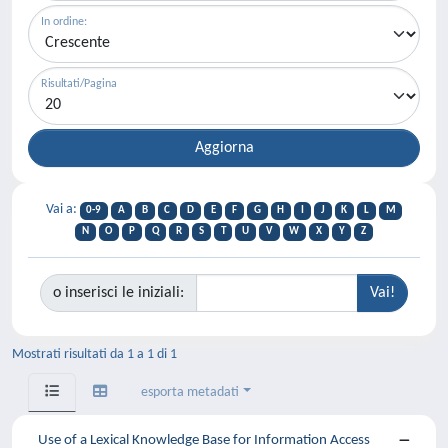
In ordine:
Risultati/Pagina
Vai a:
0-9
A
B
C
D
E
F
G
H
I
J
K
L
M
N
O
P
Q
R
S
T
U
V
W
X
Y
Z
o inserisci le iniziali:
Mostrati risultati da 1 a 1 di 1
esporta metadati
Use of a Lexical Knowledge Base for Information Access