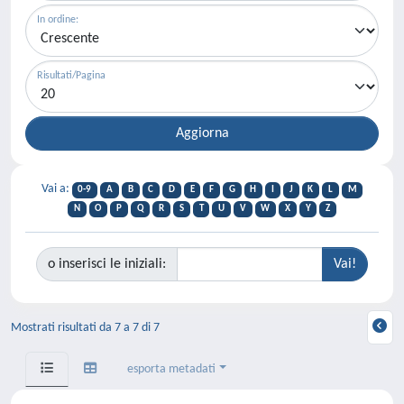
In ordine:
Risultati/Pagina
Vai a:
0-9
A
B
C
D
E
F
G
H
I
J
K
L
M
N
O
P
Q
R
S
T
U
V
W
X
Y
Z
o inserisci le iniziali:
Mostrati risultati da 7 a 7 di 7
esporta metadati