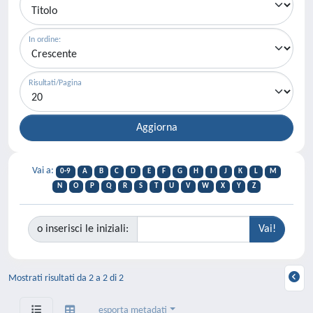
In ordine:
Risultati/Pagina
Vai a:
0-9
A
B
C
D
E
F
G
H
I
J
K
L
M
N
O
P
Q
R
S
T
U
V
W
X
Y
Z
o inserisci le iniziali:
Mostrati risultati da 2 a 2 di 2
esporta metadati