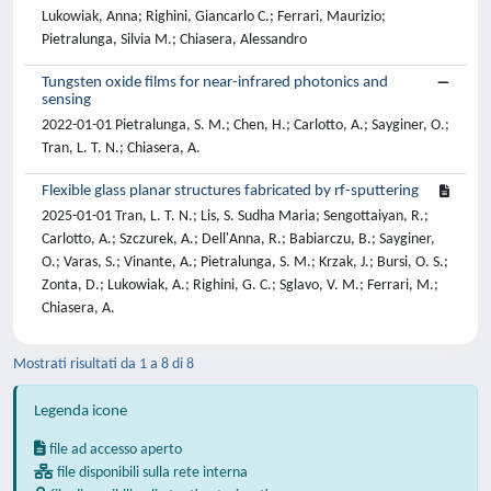
Lukowiak, Anna; Righini, Giancarlo C.; Ferrari, Maurizio;
Pietralunga, Silvia M.; Chiasera, Alessandro
Tungsten oxide films for near-infrared photonics and
sensing
2022-01-01 Pietralunga, S. M.; Chen, H.; Carlotto, A.; Sayginer, O.;
Tran, L. T. N.; Chiasera, A.
Flexible glass planar structures fabricated by rf-sputtering
2025-01-01 Tran, L. T. N.; Lis, S. Sudha Maria; Sengottaiyan, R.;
Carlotto, A.; Szczurek, A.; Dell'Anna, R.; Babiarczu, B.; Sayginer,
O.; Varas, S.; Vinante, A.; Pietralunga, S. M.; Krzak, J.; Bursi, O. S.;
Zonta, D.; Lukowiak, A.; Righini, G. C.; Sglavo, V. M.; Ferrari, M.;
Chiasera, A.
Mostrati risultati da 1 a 8 di 8
Legenda icone
file ad accesso aperto
file disponibili sulla rete interna