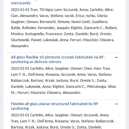
microcavity
2022-01-01 Tran, Thi Ngoc Lam; Szczurek, Anna; Carlotto, Alice;
Cian, Alessandro; Varas, Stefano; Iacob, Erica; Ischia, Gloria;
Sayginer, Osman; Berneschi, Simone; Nunzi Conti, Gualtiero;
Balda, Rolindes; Fernandez, Joaquin; Righini, Giancarlo C.; Bollani,
Monica; Scotognella, Francesco; Zonta, Daniele; Bursi, Oreste;
Gluchowski, Pawel; Lukowiak, Anna; Ferrari, Maurizio; Chiasera,
Alessandro
All-glass flexible 1D photonic crystals fabricated via RF-
sputtering as dichroic mirrors
2022-01-01 Carlotto, Alice; Sayginer, Osman; Chen, Hao; Tran,
Lam T. N.; Dell'Anna, Rossana; Szczurek, Anna; Varas, Stefano;
Babiarczuk, Bartosz; Krzak, Justyna; Bursi, Oreste S.; Zonta,
Daniele; Lukowiak, Anna; Righini, Giancarlo C.; Pietralunga, Silvia
M.; Ferrari, Maurizio; Chiasera, Alessandro
Flexible all-glass planar structured fabricated by RF-
sputtering
2022-01-01 Carlotto, Alice; Sayginer, Osman; Szczurek, Anna;
Tran, Lam T. N.; Dell'Anna, Rossana; Varas, Stefano; Babiarczuk,
Bartosz; Krzak, Justyna; Bursi, Oreste S.; Zonta, Daniele;