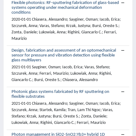
Flexible photonics: RF-sputtering fabrication of glass-based
systems operating under mechanical deformation
conditions
2020-01-01 Chiasera, Alessandro; Sayginer, Osman; Iacob, Erica;
Szczurek, Anna; Varas, Stefano; Krzak, Justyna; Bursi, Oreste S.;
Zonta, Daniele; Lukowiak, Anna; Righini, Giancarlo C.; Ferrari,
Maurizio
Design, fabrication and assessment of an optomechanical
sensor for pressure and vibration detection using flexible
glass multilayers
2021-01-01 Sayginer, Osman; Iacob, Erica; Varas, Stefano;
Szczurek, Anna; Ferrari, Maurizio; Lukowiak, Anna; Righini,
Giancarlo C.; Bursi, Oreste S.; Chiasera, Alessandro
Photonic glass systems fabricated by RF sputtering on
flexible substrates
2021-01-01 Chiasera, Alessandro; Sayginer, Osman; Iacob, Erica;
Szczurek, Anna; Startek, Kamila; Tran, Lam Thi Ngoc; Varas,
Stefano; Krzak, Justyna; Bursi, Oreste S.; Zonta, Daniele;
Lukowiak, Anna; Righini, Giancarlo C.; Ferrari, Maurizio
Photon management in SiO2-SnO2:Yb3+ hybrid 1D