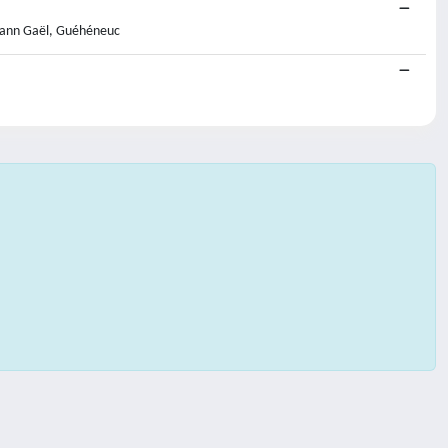
 Yann Gaël, Guéhéneuc