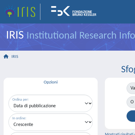
IRIS
Institutional Research In
IRIS
Sfo
Opzioni
Va
Ordina per:
O 
In ordine:
Mostrati risultati 