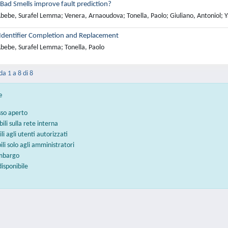
Bad Smells improve fault prediction?
bebe, Surafel Lemma; Venera, Arnaoudova; Tonella, Paolo; Giuliano, Antoniol;
dentifier Completion and Replacement
bebe, Surafel Lemma; Tonella, Paolo
da 1 a 8 di 8
e
sso aperto
bili sulla rete interna
ili agli utenti autorizzati
bili solo agli amministratori
embargo
disponibile