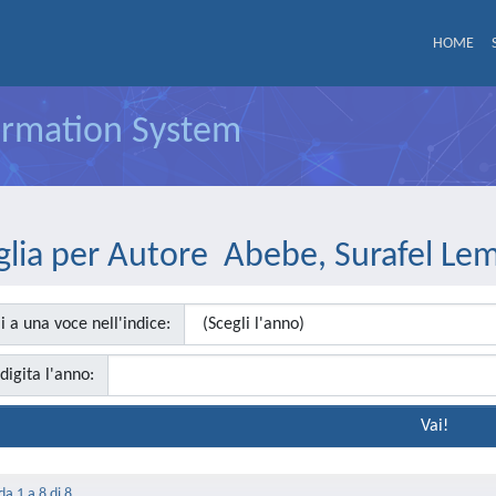
HOME
formation System
glia per Autore Abebe, Surafel L
i a una voce nell'indice:
digita l'anno:
da 1 a 8 di 8