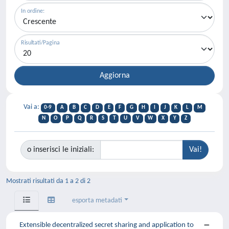
In ordine:
Risultati/Pagina
Vai a:
0-9
A
B
C
D
E
F
G
H
I
J
K
L
M
N
O
P
Q
R
S
T
U
V
W
X
Y
Z
o inserisci le iniziali:
Mostrati risultati da 1 a 2 di 2
esporta metadati
Extensible decentralized secret sharing and application to