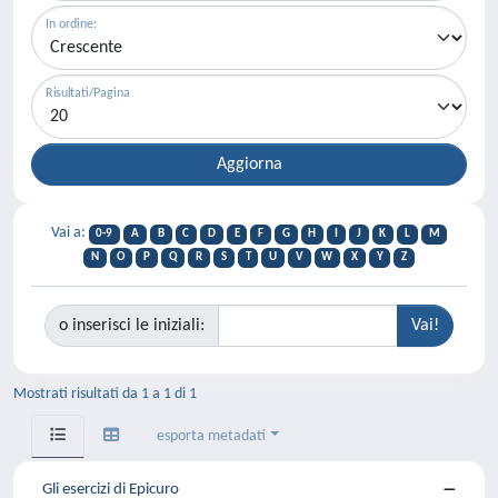
In ordine:
Risultati/Pagina
Vai a:
0-9
A
B
C
D
E
F
G
H
I
J
K
L
M
N
O
P
Q
R
S
T
U
V
W
X
Y
Z
o inserisci le iniziali:
Mostrati risultati da 1 a 1 di 1
esporta metadati
Gli esercizi di Epicuro