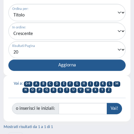
Ordina per:
In ordine:
Risultati/Pagina
Vai a:
0-9
A
B
C
D
E
F
G
H
I
J
K
L
M
N
O
P
Q
R
S
T
U
V
W
X
Y
Z
o inserisci le iniziali:
Mostrati risultati da 1 a 1 di 1