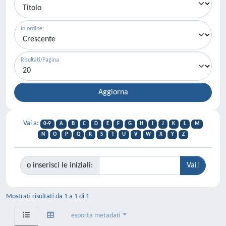
In ordine:
Risultati/Pagina
Vai a:
0-9
A
B
C
D
E
F
G
H
I
J
K
L
M
N
O
P
Q
R
S
T
U
V
W
X
Y
Z
o inserisci le iniziali:
Mostrati risultati da 1 a 1 di 1
esporta metadati