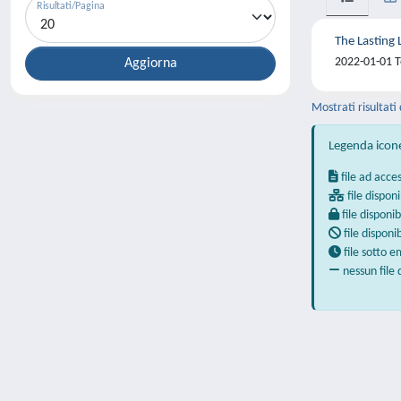
Risultati/Pagina
The Lasting 
2022-01-01 T
Mostrati risultati 
Legenda icon
file ad acce
file disponi
file disponib
file disponi
file sotto 
nessun file 