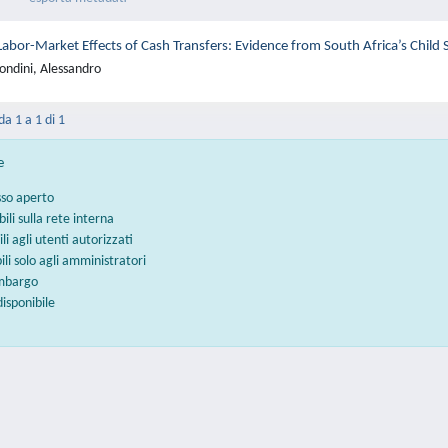
Labor-Market Effects of Cash Transfers: Evidence from South Africa’s Child
ondini, Alessandro
da 1 a 1 di 1
e
sso aperto
bili sulla rete interna
ili agli utenti autorizzati
bili solo agli amministratori
embargo
disponibile