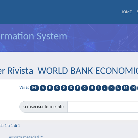
HOME
formation System
 per Rivista WORLD BANK ECONOMI
Vai a:
0-9
A
B
C
D
E
F
G
H
I
J
K
L
M
N
o inserisci le iniziali:
da 1 a 1 di 1
esporta metadati