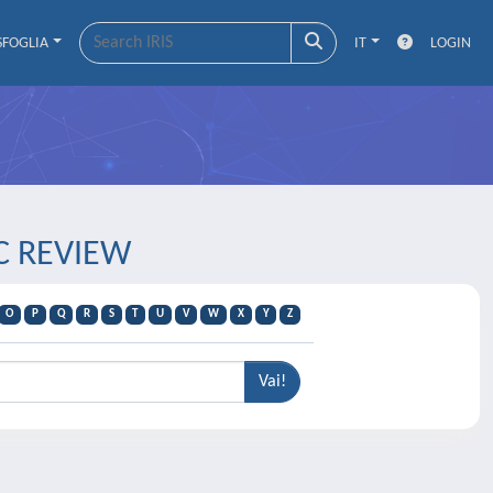
SFOGLIA
IT
LOGIN
C REVIEW
O
P
Q
R
S
T
U
V
W
X
Y
Z