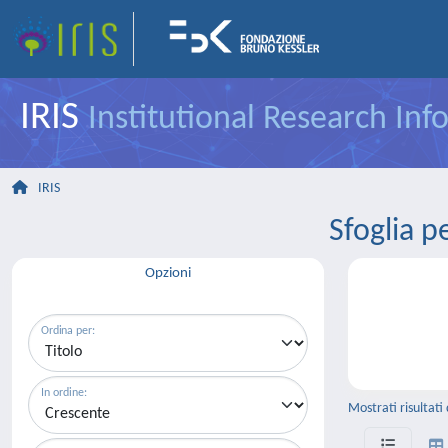
IRIS
Institutional Research In
IRIS
Sfoglia
Opzioni
Ordina per:
In ordine:
Mostrati risultati 