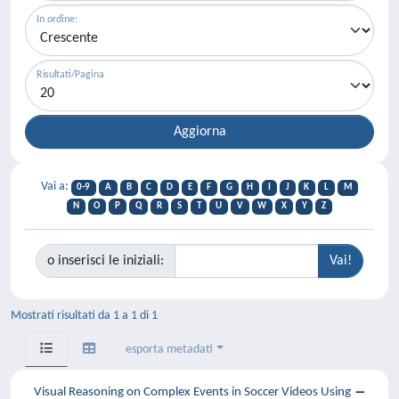
In ordine:
Risultati/Pagina
Vai a:
0-9
A
B
C
D
E
F
G
H
I
J
K
L
M
N
O
P
Q
R
S
T
U
V
W
X
Y
Z
o inserisci le iniziali:
Mostrati risultati da 1 a 1 di 1
esporta metadati
Visual Reasoning on Complex Events in Soccer Videos Using