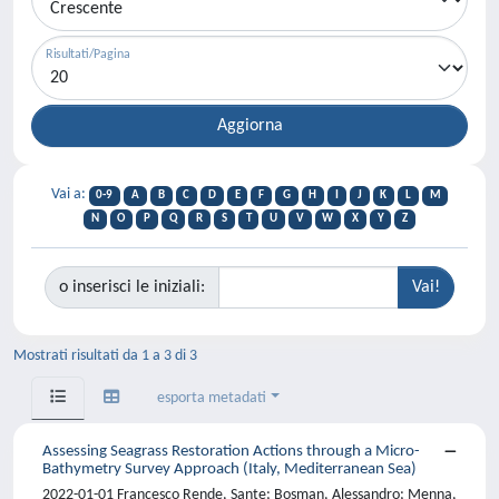
Risultati/Pagina
Vai a:
0-9
A
B
C
D
E
F
G
H
I
J
K
L
M
N
O
P
Q
R
S
T
U
V
W
X
Y
Z
o inserisci le iniziali:
Mostrati risultati da 1 a 3 di 3
esporta metadati
Assessing Seagrass Restoration Actions through a Micro-
Bathymetry Survey Approach (Italy, Mediterranean Sea)
2022-01-01 Francesco Rende, Sante; Bosman, Alessandro; Menna,