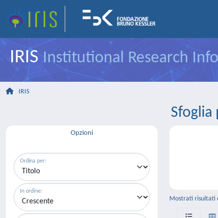
IRIS
Institutional Research In
IRIS
Sfogli
Opzioni
Ordina per:
In ordine:
Mostrati risultati 