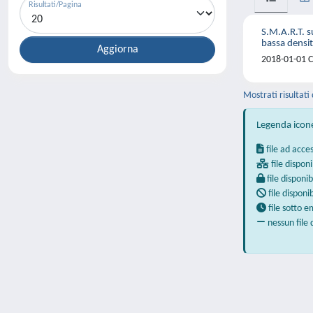
Risultati/Pagina
S.M.A.R.T. s
bassa densi
2018-01-01 Co
Mostrati risultati 
Legenda icon
file ad acce
file disponi
file disponib
file disponi
file sotto 
nessun file 