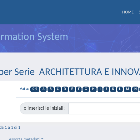
HOME
formation System
a per Serie ARCHITETTURA E INNO
Vai a:
0-9
A
B
C
D
E
F
G
H
I
J
K
L
M
N
o inserisci le iniziali:
da 1 a 1 di 1
esporta metadati