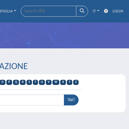
SFOGLIA
IT
LOGIN
VAZIONE
O
P
Q
R
S
T
U
V
W
X
Y
Z