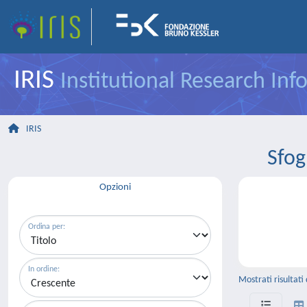
IRIS
Institutional Research In
IRIS
Sfog
Opzioni
Ordina per:
In ordine:
Mostrati risultati 