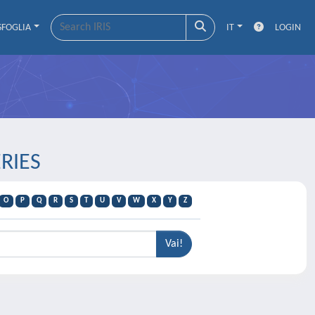
SFOGLIA
IT
LOGIN
ERIES
O
P
Q
R
S
T
U
V
W
X
Y
Z