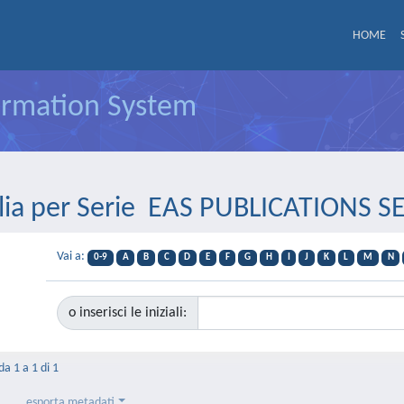
HOME
formation System
lia per Serie EAS PUBLICATIONS S
Vai a:
0-9
A
B
C
D
E
F
G
H
I
J
K
L
M
N
o inserisci le iniziali:
da 1 a 1 di 1
esporta metadati