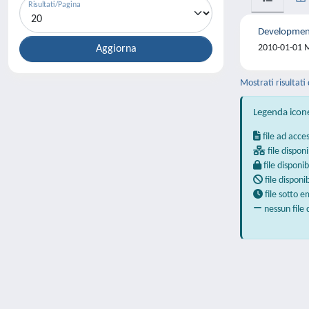
Risultati/Pagina
Development 
2010-01-01 M.
Mostrati risultati 
Legenda icon
file ad acce
file disponi
file disponib
file disponi
file sotto 
nessun file 