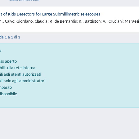
of Kids Detectors for Large Submillimetric Telescopes
, Calvo; Giordano, Claudia; P., de Bernardis; R., Battiston; A., Cruciani; Marges
da 1 a 1 di 1
e
sso aperto
bili sulla rete interna
ili agli utenti autorizzati
bili solo agli amministratori
embargo
disponibile