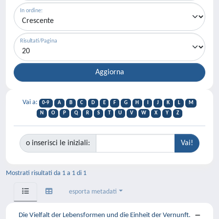
In ordine:
Risultati/Pagina
Vai a:
0-9
A
B
C
D
E
F
G
H
I
J
K
L
M
N
O
P
Q
R
S
T
U
V
W
X
Y
Z
o inserisci le iniziali:
Mostrati risultati da 1 a 1 di 1
esporta metadati
Die Vielfalt der Lebensformen und die Einheit der Vernunft.