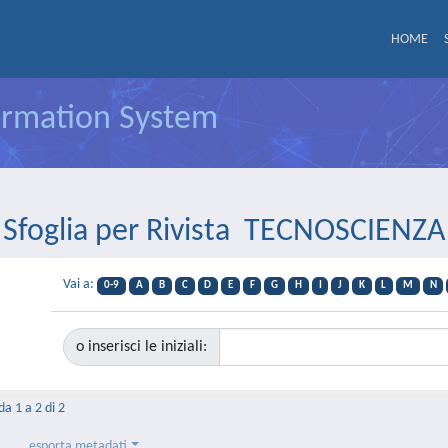
HOME
formation System
Sfoglia per Rivista TECNOSCIENZA
Vai a:
0-9
A
B
C
D
E
F
G
H
I
J
K
L
M
N
o inserisci le iniziali:
da 1 a 2 di 2
esporta metadati