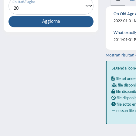
Risultati/Pagina
On Old Age a
2022-01-01 Mi
What exactl
2011-01-01 Pi
Mostrati risultati 
Legenda icon
file ad acce
file disponi
file disponib
file disponi
file sotto 
nessun file 