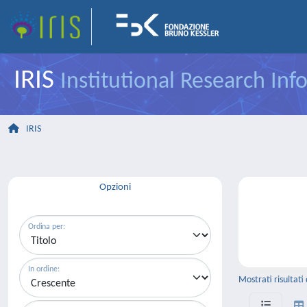
IRIS
Institutional Research In
IRIS
Opzioni
Ordina per:
In ordine:
Mostrati risultati 