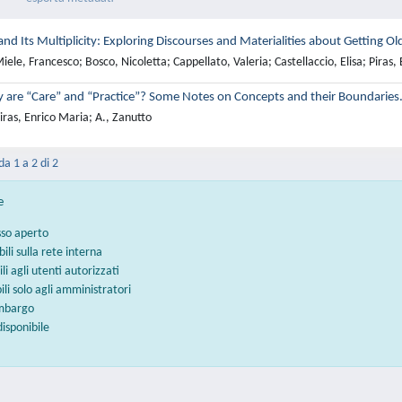
nd Its Multiplicity: Exploring Discourses and Materialities about Getting Ol
ele, Francesco; Bosco, Nicoletta; Cappellato, Valeria; Castellaccio, Elisa; Piras,
y are “Care” and “Practice”? Some Notes on Concepts and their Boundaries
ras, Enrico Maria; A., Zanutto
da 1 a 2 di 2
e
sso aperto
bili sulla rete interna
ili agli utenti autorizzati
bili solo agli amministratori
embargo
disponibile