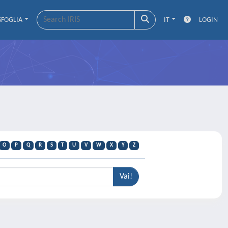
SFOGLIA
IT
LOGIN
O
P
Q
R
S
T
U
V
W
X
Y
Z