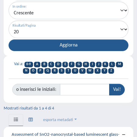
In ordine:
Risultati/Pagina
Vai a:
0-9
A
B
C
D
E
F
G
H
I
J
K
L
M
N
O
P
Q
R
S
T
U
V
W
X
Y
Z
o inserisci le iniziali:
Mostrati risultati da 1 a 4 di 4
esporta metadati
Assessment of SnO2-nanocrystal-based luminescent glass-