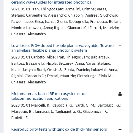
ceramic waveguides for integrated photonics
2021-01-01 Tran, Thi Ngoc Lam; Armellini, Cristina; Varas,
Stefano; Carpentiero, Alessandro; Chiappini, Andrea; Głuchowski,
Paweł; Iacob, Erica; Ischia, Gloria; Scotognella, Francesco; Bollani,
Monica; Lukowiak, Anna; Righini, Giancarlo C.; Ferrari, Maurizio;
Chiasera, Alessandro
Low losses Er3+-doped flexible planar waveguide: Toward
an all-glass flexible planar photonic system
2023-01-01 Carlotto, Alice; Tran, Thi Ngoc Lam; Babiarczuk,
Bartosz; Bazzanella, Nicola; Szczurek, Anna; Varas, Stefano;
Krzak, Justyna; Bursi, Oreste S.; Zonta, Daniele; Łukowiak, Anna;
Righini, Giancarlo C.; Ferrari, Maurizio; Pietralunga, Silvia M.;
Chiasera, Alessandro
Metamaterials based RF microsystems for
telecommunication applications
2023-01-01 Marcelli, R.; Capoccia, G.; Sardi, G. M.; Bartolucci, G.;
Margesin, B.; Iannacci, J.; Tagliapietra, G.; Giacomozzi, F.;
Proietti, E.
Reproducibility tests with zinc oxide thick-film sensors