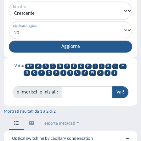
In ordine:
Risultati/Pagina
Vai a:
0-9
A
B
C
D
E
F
G
H
I
J
K
L
M
N
O
P
Q
R
S
T
U
V
W
X
Y
Z
o inserisci le iniziali:
Mostrati risultati da 1 a 2 di 2
esporta metadati
Optical switching by capillary condensation